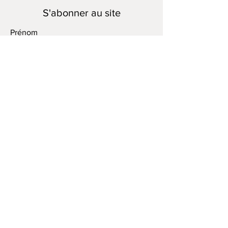
S'abonner au site
Prénom
Nom de famille
E-mail
Je souhaite m'abonner à votre liste
de diffusion.
Envoyer