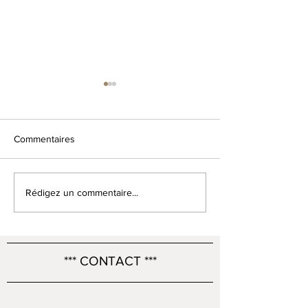
Commentaires
Table John Furlong en
Nos meubles ont 
Rédigez un commentaire...
action !
!
*** CONTACT ***