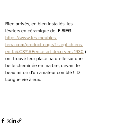
Bien arrivés, en bien installés, les 
lévriers en céramique de  
F SIEG 
https://www.les-meubles-
terra.com/product-page/f-siegl-chiens-
en-fa%C3%AFence-art-deco-vers-1930
 ) 
ont trouvé leur place naturelle sur une 
belle cheminée en marbre, devant le 
beau miroir d'un amateur comblé ! :D  
Longue vie à eux.