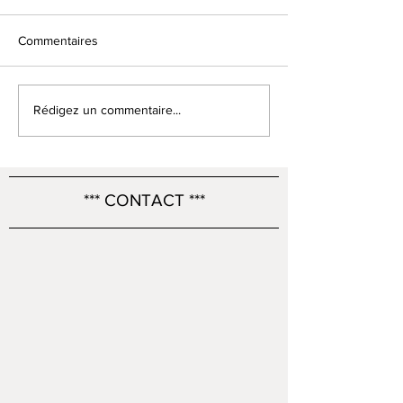
Commentaires
Table John Furlong en
Nos meubles ont 
Rédigez un commentaire...
action !
!
*** CONTACT ***