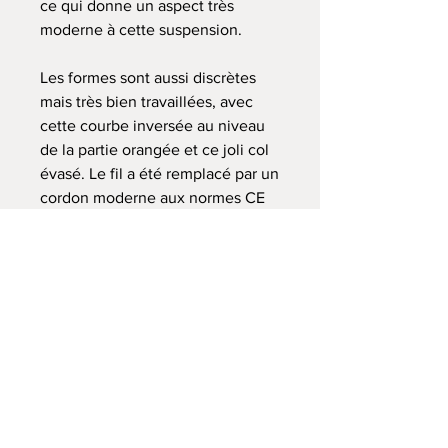
ce qui donne un aspect très
moderne à cette suspension.
Les formes sont aussi discrètes
mais très bien travaillées, avec
cette courbe inversée au niveau
de la partie orangée et ce joli col
évasé. Le fil a été remplacé par un
cordon moderne aux normes CE
et fonctionne donc avec des
ampoules standard que l'on
trouve partout. Une jolie pièce,
pas trop importante en
dimensions, délicate et pleine de
peps.
Aucun défaut à signaler.
iamètre maximal : 28 cm. H : 20