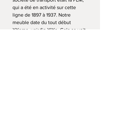
qui a été en activité sur cette
ligne de 1897 à 1937. Notre
meuble date du tout début
XXeme, voir fin XIXe. Cela se voit
au style et à la construction. A
l'intérieur, 10 casiers en chêne
véritable coulissent d'avant en
arrière et se retirent
complètement pour un accès aux
papiers - ou pour moduler
l'espace de rangement (faire tenir
un classeur debout, par exemple).
Ils sont tous d'origine. Quelques
d'afuts d'usage, mais il est en
excellent état général. La serrure
fonctionne avec sa belle clé en
forme de trèfle à 3 feuilles.