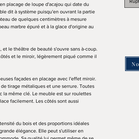
Rupt
en placage de loupe d'acajou qui date du
ble dit à système puisqu'en ouvrant la partie
plateau de quelques centimètres à mesure
 beau marbre épuré et à la glace d'origine au
, et le théâtre de beauté s'ouvre sans à-coup.
 côtés et le miroir, légèrement piqué comme il
No
euses façades en placage avec l'effet miroir.
 de tirage métaliques et une serrure. Toutes
ec la même clé. Le meuble est sur roulettes
ace facilement. Les côtés sont aussi
ensité du bois et des proportions idéales
grande élégance. Elle peut s'utiliser en
 commode. Sa qualité lui permet même de se