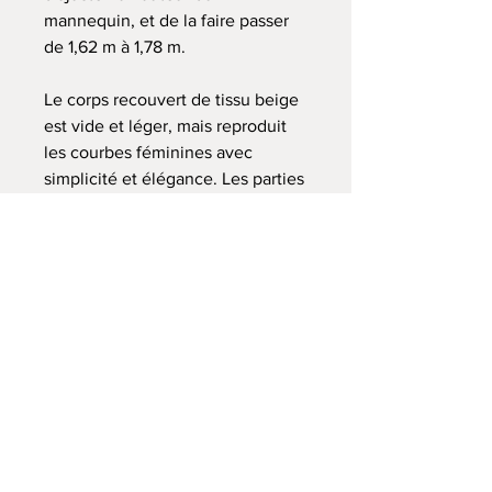
mannequin, et de la faire passer
de 1,62 m à 1,78 m.
Le corps recouvert de tissu beige
est vide et léger, mais reproduit
les courbes féminines avec
simplicité et élégance. Les parties
en bois sont en excellent état
avec une belle patine et le corps
du mannequin portent les
stigmates de ses vies passées. Le
tissu est un peu terne, on note un
petit enfoncement du sein droit et
quelques traces d'usure ici et là. Il
reste néanmoins parfaitement
stable, solide et fonctionnel. Et
peut servir de déco aussi bien que
de porte-manteaux.