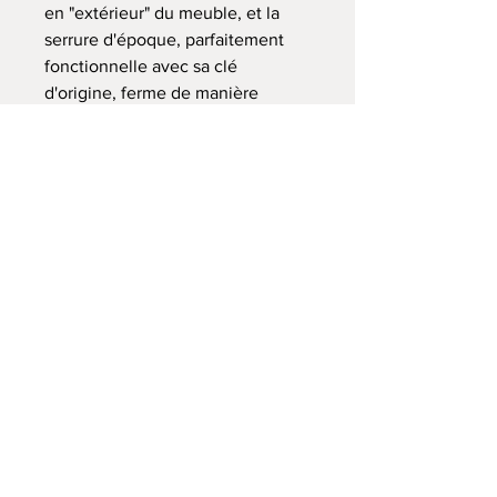
en "extérieur" du meuble, et la
serrure d'époque, parfaitement
fonctionnelle avec sa clé
d'origine, ferme de manière
verticale. A l'intérieur, deux
étagères en placahe rutilant
offrent un bel espace de
rangement, offrant une sensation
de confort et de luxe. Et pour
cause, ces meubles étaient
exceptionnels dès leur époque...
Celui-ci est, de plus, dans un
remarquable état de conservation.
La dorure sur certaines baguettes
a passé, les colonnes tournent sur
elles-mêmes (sans aucune
incidence sur la solidite du
meuble), on a de très rares traces
d'usure ici et là et des marques