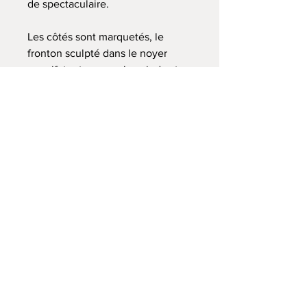
de spectaculaire.
Les côtés sont marquetés, le
fronton sculpté dans le noyer
massif, tout comme les pieds et
l'avancée centrale . Bref, pas un
cm2 n'a été laissé au hasard. A
l'intétieur deux grandes étagères,
dont une affublée d'une tringle
métallique (ajout tardif, qu'on peut
retirer), et l'autre d'un tiroir
d'origine. Possibilité de rajouter
une étagère en pin pour le
rangement.
Entièrement démontable avec 4
vis trie-fonds ! Un petit bijou
d'intelligence.