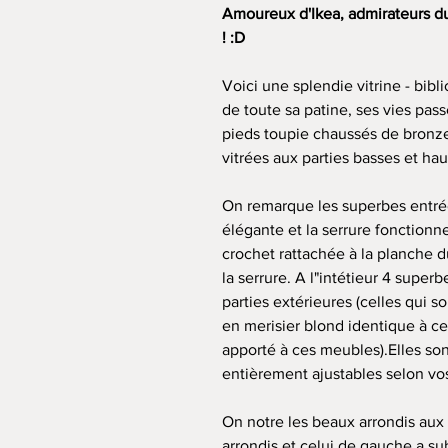
Amoureux d'Ikea, admirateurs du
! :D
Voici une splendie vitrine - bibl
de toute sa patine, ses vies pass
pieds toupie chaussés de bronze
vitrées aux parties basses et hau
On remarque les superbes entrées
élégante et la serrure fonctionn
crochet rattachée à la planche du
la serrure. A l"intétieur 4 super
parties extérieures (celles qui s
en merisier blond identique à cel
apporté à ces meubles).Elles so
entièrement ajustables selon vo
On notre les beaux arrondis aux
arrondis et celui de gauche a s