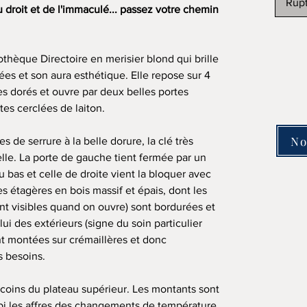
Rupt
 droit et de l'immaculé... passez votre chemin
iothèque Directoire en merisier blond qui brille
ées et son aura esthétique. Elle repose sur 4
s dorés et ouvre par deux belles portes
tes cerclées de laiton.
No
 de serrure à la belle dorure, la clé très
elle. La porte de gauche tient fermée par un
 bas et celle de droite vient la bloquer avec
bes étagères en bois massif et épais, dont les
ont visibles quand on ouvre) sont bordurées et
ui des extérieurs (signe du soin particulier
nt montées sur crémaillères et donc
s besoins.
 coins du plateau supérieur. Les montants sont
ubi les affres des changements de température