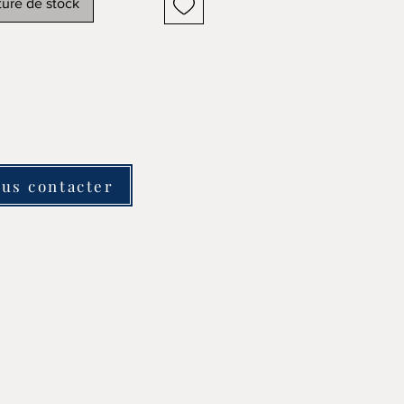
ure de stock
us contacter