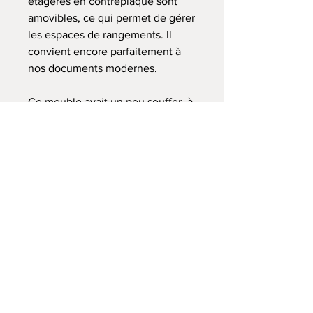
étagères en contreplaqué sont
amovibles, ce qui permet de gérer
les espaces de rangements. Il
convient encore parfaitement à
nos documents modernes.
Ce meuble avait un peu souffer, à
savoir que le poids avait très
légèrement fait s'écarter les côtés,
ce qui rendait le fonctionnement
du rideau chaotique. Il a été
restauré avec une barre et un
renfort au niveau de l'escargot sur
lequel le rideau vient s'enrouler
(comme il y avait un jeu, il sortait
un peu de son lit et coinçait
parfois). Ces reprises sont
invisibles (car sous le meuble) et
semblent parfaitement solides.