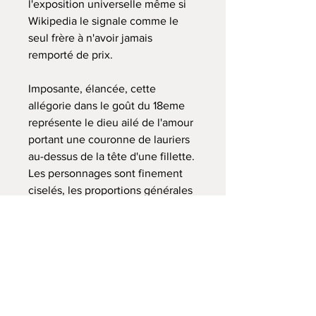
l'exposition universelle même si
Wikipedia le signale comme le
seul frère à n'avoir jamais
remporté de prix.
Imposante, élancée, cette
allégorie dans le goût du 18eme
représente le dieu ailé de l'amour
portant une couronne de lauriers
au-dessus de la tête d'une fillette.
Les personnages sont finement
ciselés, les proportions générales
très réussies et les détails
soignés. Elle repose sur un socle
en bois circulaire, peint à
l'imitation du marbre.
Excellent état général, dans sa
patine d'origine très bien