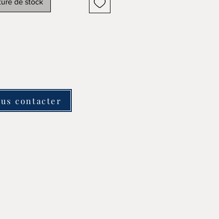
ure de stock
us contacter