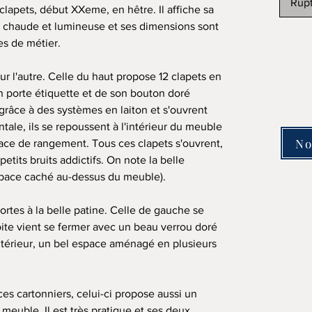
Rupt
clapets, début XXeme, en hêtre. Il affiche sa
ès chaude et lumineuse et ses dimensions sont
s de métier.
sur l'autre. Celle du haut propose 12 clapets en
n porte étiquette et de son bouton doré
 grâce à des systèmes en laiton et s'ouvrent
ntale, ils se repoussent à l'intérieur du meuble
No
space de rangement. Tous ces clapets s'ouvrent,
etits bruits addictifs. On note la belle
space caché au-dessus du meuble).
ortes à la belle patine. Celle de gauche se
droite vient se fermer avec un beau verrou doré
intérieur, un bel espace aménagé en plusieurs
ces cartonniers, celui-ci propose aussi un
u meuble. Il est très pratique et ses deux