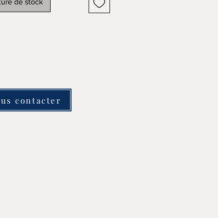
ure de stock
us contacter