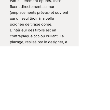
Particulièrement épurés, ils se
fixent directement au mur
(emplacements prévus) et ouvrent
par un seul tiroir à la belle
poignée de tirage dorée.
L'intérieur des tiroirs est en
contreplaqué acajou brillant. Le
placage, réalisé par le designer, a
un peu souffert sur les bords
(surtout sur l'un des chevêts) et
les sauts de placage ont été
repris. C'est assez discret mais on
voit les marques (voir photo).
Sinon, ils sont en bel état, solides,
prêts à l'emploi. Et très design des
années 70.
L : 41 cm. H : 12 cm. P : 28 cm.