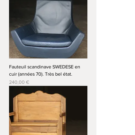
Fauteuil scandinave SWEDESE en
cuir (années 70). Très bel état.
Prix
240,00 €