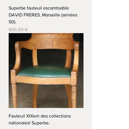
Superbe fauteuil escamtoable
DAVID FRERES, Marseille (années
50).
Prix
630,00 €
Fauteuil XIXem des collections
nationales! Superbe.