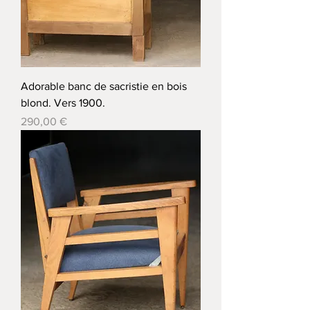
Adorable banc de sacristie en bois
blond. Vers 1900.
Prix
290,00 €