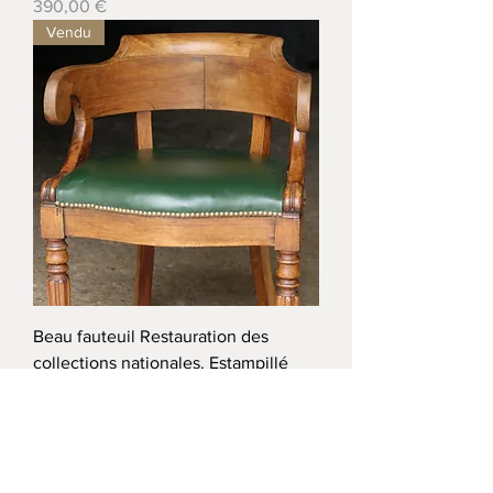
Prix
390,00 €
Vendu
Beau fauteuil Restauration des
collections nationales. Estampillé
d'une étoile.
Rupture de stock
Voir plus