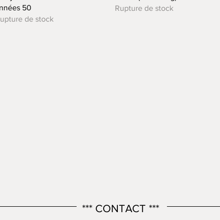
nnées 50
Rupture de stock
upture de stock
*** CONTACT ***