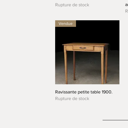
a
Rupture de stock
R
Vendue
Aperçu rapide
Ravissante petite table 1900.
Rupture de stock