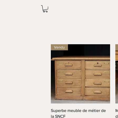
Vendu
Aperçu rapide
Superbe meuble de métier de
M
la SNCF
d