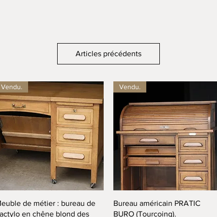
Articles précédents
Vendu.
Vendu.
Aperçu rapide
Aperçu rapide
euble de métier : bureau de
Bureau américain PRATIC
actylo en chêne blond des
BURO (Tourcoing).